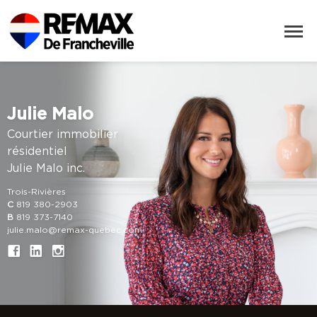
Julie Malo
Courtier immobilier
résidentiel
Julie Malo inc.
Trois-Rivières
C
819 380-2903
B
819 373-7140
julie.malo@remax-quebec.com