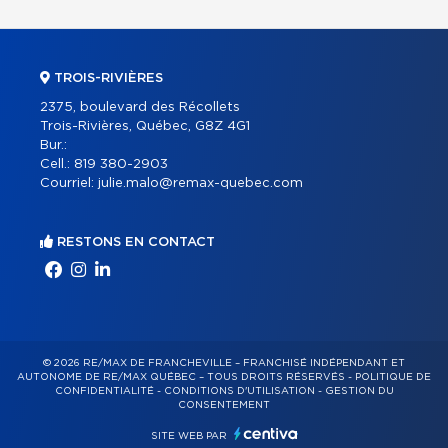
TROIS-RIVIÈRES
2375, boulevard des Récollets
Trois-Rivières, Québec, G8Z 4G1
Bur.:
Cell.:
819 380-2903
Courriel:
julie.malo@remax-quebec.com
RESTONS EN CONTACT
© 2026 RE/MAX DE FRANCHEVILLE – FRANCHISÉ INDÉPENDANT ET
AUTONOME DE RE/MAX QUÉBEC – TOUS DROITS RÉSERVÉS -
POLITIQUE DE
CONFIDENTIALITÉ
-
CONDITIONS D'UTILISATION
-
GESTION DU
CONSENTEMENT
SITE WEB PAR