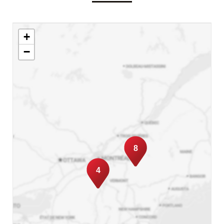
+
−
8
4