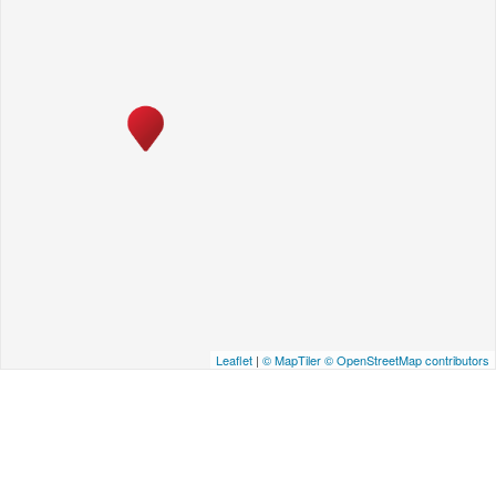
Leaflet
|
© MapTiler
© OpenStreetMap contributors