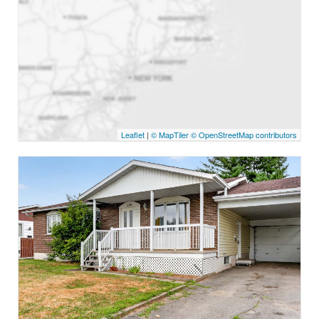
Leaflet
|
© MapTiler
© OpenStreetMap contributors