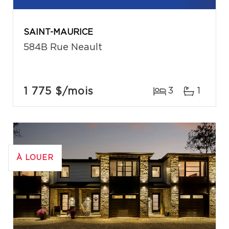
SAINT-MAURICE
584B Rue Neault
1 775 $
/mois
3
1
À LOUER