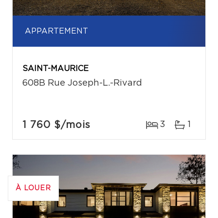
APPARTEMENT
SAINT-MAURICE
608B Rue Joseph-L.-Rivard
1 760 $
/mois
3
1
À LOUER