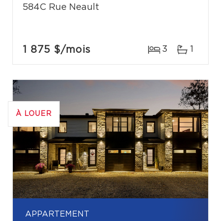
584C Rue Neault
1 875 $
/mois
3
1
À LOUER
APPARTEMENT