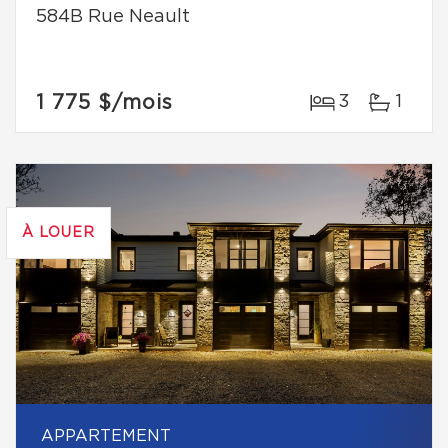
584B Rue Neault
1 775 $
/mois
3
1
À LOUER
APPARTEMENT