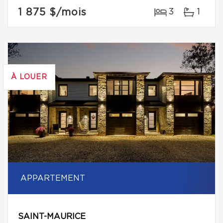
1 875 $
/mois
3
1
À LOUER
APPARTEMENT
SAINT-MAURICE