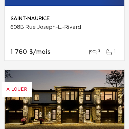
SAINT-MAURICE
608B Rue Joseph-L.-Rivard
1 760 $
/mois
3
1
À LOUER