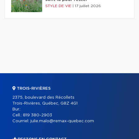
STYLE DE VIE
|
17 juillet 2026
TROIS-RIVIÈRES
2375, boulevard des Récollets
Trois-Rivières, Québec, G8Z 4G1
Bur.:
Cell.:
819 380-2903
Courriel:
julie.malo@remax-quebec.com